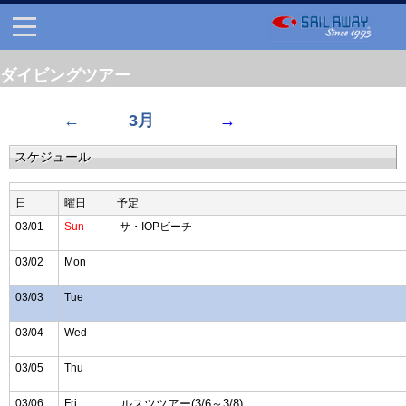
ダイビングツアー
← 3月
→
スケジュール
日
曜日
予定
03/01
Sun
サ・IOPビーチ
03/02
Mon
03/03
Tue
03/04
Wed
03/05
Thu
03/06
Fri
ルスツツアー(3/6～3/8)