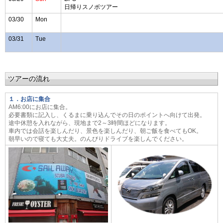
日帰りスノボツアー
03/30
Mon
03/31
Tue
ツアー
の流れ
１．お店に集合
AM6:00にお店に集合。
必要書類に記入し、くるまに乗り込んでその日のポイントへ向けて出発。
途中休憩を入れながら、現地まで2～3時間ほどになります。
車内では会話を楽しんだり、景色を楽しんだり、朝ご飯を食べてもOK。
朝早いので寝ても大丈夫。のんびりドライブを楽しんでください。