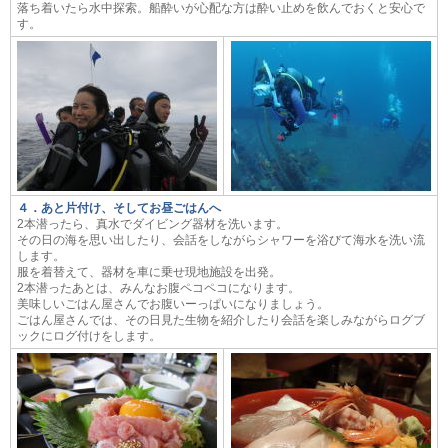
落ち着いたら水中探索。船酔いが心配な方は酔い止めを飲んでおくと安心で
す。
４．あと片付け、そしてお昼ごはんへ
2本潜ったら、真水でダイビング器材を洗います。
その日の海を思い出したり、会話をしながらシャワーを浴びて海水を洗い流
します。
服を着替えて、器材を車に乗せ現地施設を出発。
2本潜ったあとは、みんなお腹ペコペコになります。
美味しいごはん屋さんでお腹いーっぱいになりましょう。
ごはん屋さんでは、その日見た生物を紹介したり会話を楽しみながらログブ
ックにログ付けをします。