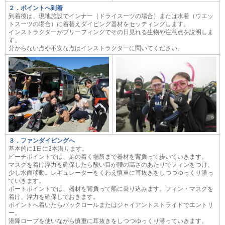
２．ポイントへ到着
到着後は、現地施設でインナー（ドライスーツの場合）または水着（ウエッ
トスーツの場合）に着替えダイビング器材をセッティングします。
インストラクターがブリーフィングでその日見れる生物や注意点を説明しま
す。
分からない点や不安な点はインストラクターに聞いてください。
３．ファンダイビングへ
基本的に1日に2本潜ります。
ビーチポイントでは、足の着く場所まで器材を背負って歩いていきます。
マスクを着け浮力を確保したら酸い目が腰の高さのあたりでフィンをつけ、
少し水面移動。レギュレーターをくわえ慎重に耳抜きをしつつゆっくり潜っ
ていきます。
ボートポイントでは、器材を背負って船に乗り込みます。フィン・マスクを
着け、浮力を確保しておきます。
ポイントへ着いたらバックロールまたはジャイアントストライドでエントリ
ー。
潜降ロープを使いながら慎重に耳抜きをしつつゆっくり潜っていきます。