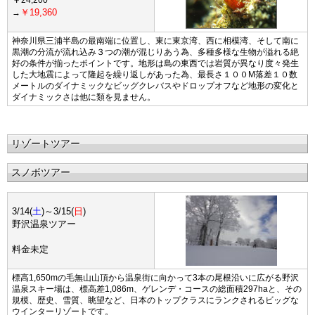
24,200
￥19,360
→
神奈川県三浦半島の最南端に位置し、東に東京湾、西に相模湾、そして南に
黒潮の分流が流れ込み３つの潮が混じりあう為、多種多様な生物が溢れる絶
好の条件が揃ったポイントです。地形は島の東西では岩質が異なり度々発生
した大地震によって隆起を繰り返しがあった為、最長さ１００M落差１０数
メートルのダイナミックなビッグクレバスやドロップオフなど地形の変化と
ダイナミックさは他に類を見ません。
リゾートツアー
スノボツアー
3/14(
土
)～
3/15(
日
)
野沢温泉ツアー
料金未定
標高1,650mの毛無山山頂から温泉街に向かって3本の尾根沿いに広がる野沢
温泉スキー場は、標高差1,086m、ゲレンデ・コースの総面積297haと、その
規模、歴史、雪質、眺望など、日本のトップクラスにランクされるビッグな
ウインターリゾートです。