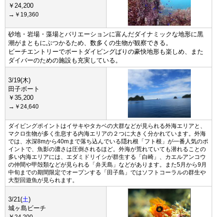
￥24,200
→
￥19,360
砂地・岩場・藻場とバリエーションに富んだダイナミックな地形に黒
潮がまともにぶつかるため、数多くの生物が観察できる。
ビーチエントリーでボートダイビングばりの豪快地形も楽しめ、また
ダイバーのための施設も充実している。
3/19(木
)
田子ボート
￥35,200
→
￥24,640
ダイビングポイントはイサキやタカベの大群などが見られる外海エリアと、
マクロ生物が多く生息する内海エリアの２つに大きく分かれています。外海
では、水深8mから40mまで落ち込んでいる隠れ根「フト根」が一番人気のポ
イントで、魚影の濃さは圧倒されるほど。外海が荒れていても潜れることの
多い内海エリアには、エダミドリイシが群生する「白崎」、カエルアンコウ
の仲間や甲殻類などが見られる「弁天島」などがあります。また5月から9月
中旬までの期間限定でオープンする「田子島」ではソフトコーラルの群生や
大型回遊魚が見られます。
3/21(
土
)
城ヶ島ビーチ
￥