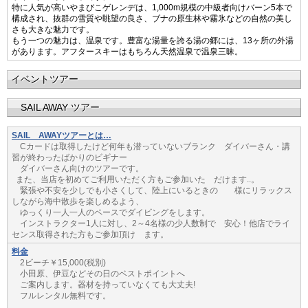
特に人気が高いやまびこゲレンデは、1,000m規模の中級者向けバーン5本で
構成され、抜群の雪質や眺望の良さ、ブナの原生林や霧氷などの自然の美し
さも大きな魅力です。
もう一つの魅力は、温泉です。豊富な湯量を誇る湯の郷には、13ヶ所の外湯
があります。アフタースキーはもちろん天然温泉で温泉三昧。
イベントツアー
SAIL AWAY ツアー
SAIL AWAYツアーとは…
Cカードは取得したけど何年も潜っていないブランク ダイバーさん・講
習が終わったばかりのビギナー
ダイバーさん向けのツアーです。
また、当店を初めてご利用いただく方もご参加いた だけます..。
緊張や不安を少しでも小さくして、陸上にいるときの 様にリラックス
しながら海中散歩を楽しめるよう、
ゆっくり一人一人のペースでダイビングをします。
インストラクター1人に対し、2～4名様の少人数制で 安心！他店でライ
センス取得された方もご参加頂け ます。
料金
2ビーチ￥15,000(税別)
小田原、伊豆などその日のベストポイントへ
ご案内します。器材を持っていなくても大丈夫!
フルレンタル無料です。