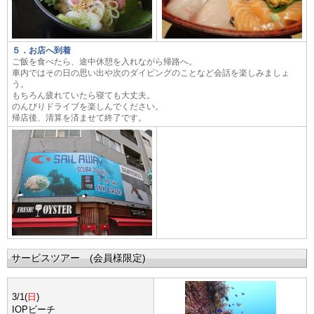
５．お店へ到着
ご飯を食べたら、途中休憩を入れながら帰路へ。
車内ではその日の思い出や次のダイビングのことなど会話を楽しみましょ
う。
もちろん疲れていたら寝ても大丈夫。
のんびりドライブを楽しんでください。
帰店後、清算を済ませて終了です。
サービスツアー (会員様限定
)
3/1(
日
)
IOPビーチ