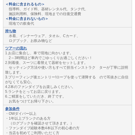
＜料金に含まれるもの＞
指導料、ガイド料、器材レンタル代、タンク代、
施設利用料、保険料、現地までの往復交通費
＜料金に含まれないもの＞
現地での飲食代
持ち物
水着、インナーウェア、タオル、Cカード、
ログブック、お飲み物など
ツアーの流れ
1.お店に集合し、車で現地に向かいます。
2～3時間ほど車内でごゆっくりお過ごしください！
2.到着後、スーツに着替えて器材をセットします。
セッティング方法や使い方もすべて担当インストラク ターが丁寧に説明
致します。
3.ブリーフィング後エントリー!ロープを使って潜降する ので耳抜きに自信
がなくても安心。
4.2本のファンダイブをお楽しみください。
5.ランチをとってお店に戻ります。
6.ご精算をしていただき、終了です。
お気をつけてお帰り下さい。
参加条件
・OWダイバー以上
・1年以上ブランクのある方
（ログブックを確認させて頂きます。）
・ファンダイブ経験本数4本以下の初心者の方
・当店を初めてご利用いただく方