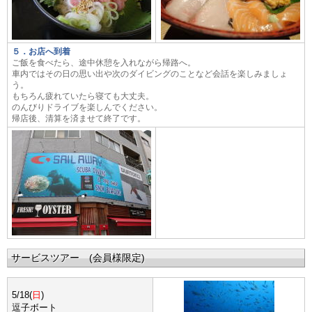
５．お店へ到着
ご飯を食べたら、途中休憩を入れながら帰路へ。
車内ではその日の思い出や次のダイビングのことなど会話を楽しみましょ
う。
もちろん疲れていたら寝ても大丈夫。
のんびりドライブを楽しんでください。
帰店後、清算を済ませて終了です。
サービスツアー (会員様限定
)
5/18(
日
)
逗子ボート