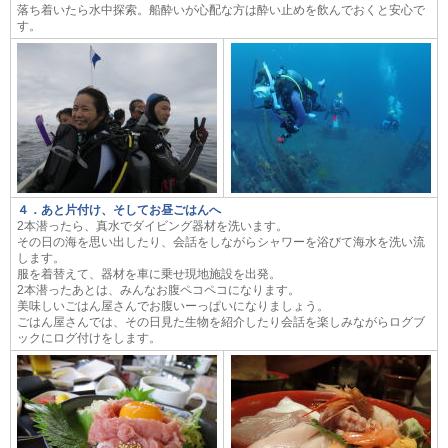
落ち着いたら水中探索。船酔いが心配な方は酔い止めを飲んでおくと安心で
す。
４．あと片付け、そしてお昼ごはんへ
2本潜ったら、真水でダイビング器材を洗います。
その日の海を思い出したり、会話をしながらシャワーを浴びて海水を洗い流
します。
服を着替えて、器材を車に乗せ現地施設を出発。
2本潜ったあとは、みんなお腹ペコペコになります。
美味しいごはん屋さんでお腹いーっぱいになりましょう。
ごはん屋さんでは、その日見た生物を紹介したり会話を楽しみながらログブ
ックにログ付けをします。