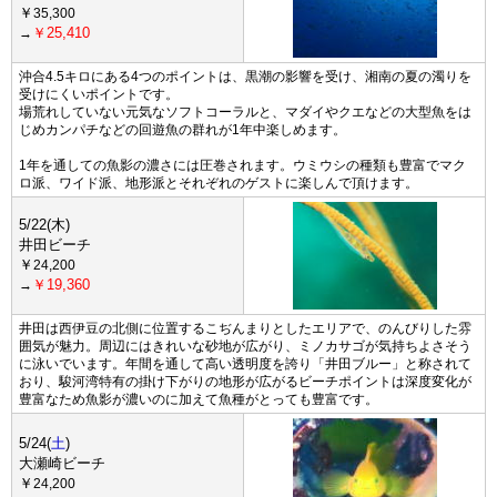
￥
35,300
￥25,410
→
沖合4.5キロにある4つのポイントは、黒潮の影響を受け、湘南の夏の濁りを
受けにくいポイントです。
場荒れしていない元気なソフトコーラルと、マダイやクエなどの大型魚をは
じめカンパチなどの回遊魚の群れが1年中楽しめます。
1年を通しての魚影の濃さには圧巻されます。ウミウシの種類も豊富でマク
ロ派、ワイド派、地形派とそれぞれのゲストに楽しんで頂けます。
5/22(木)
井田ビーチ
￥
24,200
￥19,360
→
井田は西伊豆の北側に位置するこぢんまりとしたエリアで、のんびりした雰
囲気が魅力。周辺にはきれいな砂地が広がり、ミノカサゴが気持ちよさそう
に泳いでいます。年間を通して高い透明度を誇り「井田ブルー」と称されて
おり、駿河湾特有の掛け下がりの地形が広がるビーチポイントは深度変化が
豊富なため魚影が濃いのに加えて魚種がとっても豊富です。
5/24(
土
)
大瀬崎ビーチ
￥
24,200