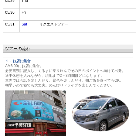
05/29
Thu
05/30
Fri
05/31
Sat
リクエストツアー
ツアー
の流れ
１．お店に集合
AM6:00にお店に集合。
必要書類に記入し、くるまに乗り込んでその日のポイントへ向けて出発。
途中休憩を入れながら、現地まで2～3時間ほどになります。
車内では会話を楽しんだり、景色を楽しんだり、朝ご飯を食べてもOK。
朝早いので寝ても大丈夫。のんびりドライブを楽しんでください。