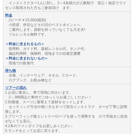
インストラクター1人に対し、2～4名様の少人数制で 安心！他店でライ
センス取得された方もご参加頂け ます。
料金
2ビーチ￥15,000(税別)
小田原、伊豆などその日のベストポイントへ
ご案内します。器材を持っていなくても大丈夫!
フルレンタル無料です。
＜料金に含まれるもの＞
指導料、ガイド料、器材レンタル代、タンク代、
施設利用料、保険料、現地までの往復交通費
＜料金に含まれないもの＞
現地での飲食代
持ち物
水着、インナーウェア、タオル、Cカード、
ログブック、お飲み物など
ツアーの流れ
1.お店に集合し、車で現地に向かいます。
2～3時間ほど車内でごゆっくりお過ごしください！
2.到着後、スーツに着替えて器材をセットします。
セッティング方法や使い方もすべて担当インストラク ターが丁寧に説明
致します。
3.ブリーフィング後エントリー!ロープを使って潜降する ので耳抜きに自信
がなくても安心。
4.2本のファンダイブをお楽しみください。
5.ランチをとってお店に戻ります。