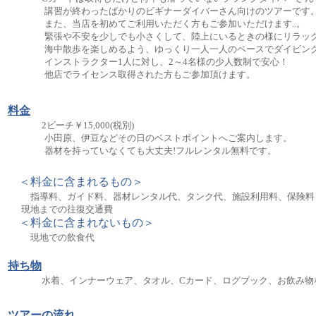
講習が終わったばかりのビギナーダイバーさん向けのツアーです
また、当店を初めてご利用いただく方もご参加いただけます..。
緊張や不安を少しでも小さくして、陸上にいるときの様にリラック
海中散歩を楽しめるよう、ゆっくり一人一人のペースでダイビング
インストラクター1人に対し、2～4名様の少人数制で安心！
他店でライセンス取得された方もご参加頂けます。
料金
2ビーチ￥15,000(税別)
小田原、伊豆などその日のベストポイントへご案内します。
器材を持っていなくても大丈夫!フルレンタル無料です。
＜料金に含まれるもの＞
指導料、ガイド料、器材レンタル代、タンク代、施設利用料、保険料
現地までの往復交通費
＜料金に含まれないもの＞
現地での飲食代
持ち物
水着、インナーウェア、タオル、Cカード、ログブック、お飲み物
ツアーの流れ