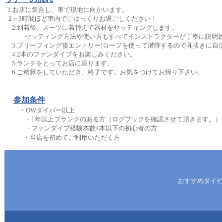
1.お店に集合し、車で現地に向かいます。
2～3時間ほど車内でごゆっくりお過ごしください！
2.到着後、スーツに着替えて器材をセッティングします。
セッティング方法や使い方もすべてインストラクターが丁寧に説明
3.ブリーフィング後エントリー!ロープを使って潜降するので耳抜きに自
4.2本のファンダイブをお楽しみください。
5.ランチをとってお店に戻ります。
6.ご精算をしていただき、終了です。お気をつけてお帰り下さい。
参加条件
・OWダイバー以上
・1年以上ブランクのある方（ログブックを確認させて頂きます。）
・ファンダイブ経験本数4本以下の初心者の方
・当店を初めてご利用いただく方
おすすめダイ