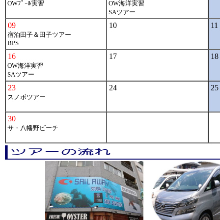
OWﾌﾟｰﾙ実習
OW海洋実習
SAツアー
09
10
11
宿泊田子＆田子ツアー
BPS
16
17
18
OW海洋実習
SAツアー
23
24
25
スノボツアー
30
サ・八幡野ビーチ